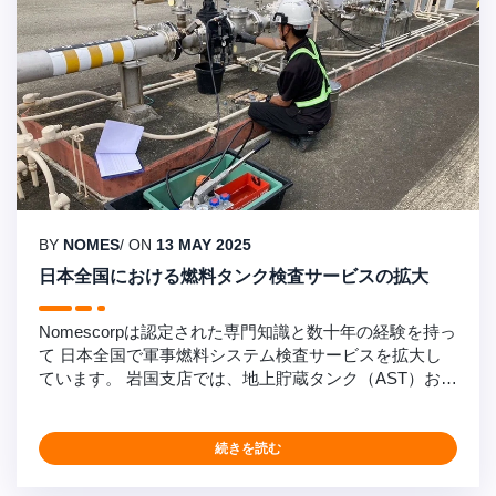
BY
NOMES
/ ON
13 MAY 2025
日本全国における燃料タンク検査サービスの拡大
Nomescorpは認定された専門知識と数十年の経験を持っ
て 日本全国で軍事燃料システム検査サービスを拡大し
ています。 岩国支店では、地上貯蔵タンク（AST）およ
び地下貯蔵タンク（UST）システムの検査と修理におい
て優れた実績を継続しています。最近、35年以上の燃料
貯蔵システム検査の経験を持つSP001/STi認定検査員2名
続きを読む
をチームに追加しました。 サービス拡大： 2025年8月ま
でに認定検査員5名を追加予定 沖縄への検査サービス拡