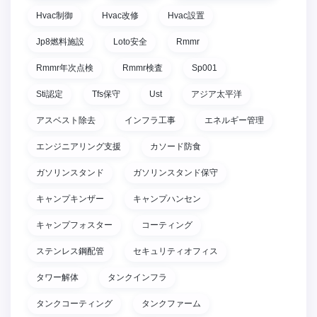
Hvac制御
Hvac改修
Hvac設置
Jp8燃料施設
Loto安全
Rmmr
Rmmr年次点検
Rmmr検査
Sp001
Sti認定
Tfs保守
Ust
アジア太平洋
アスベスト除去
インフラ工事
エネルギー管理
エンジニアリング支援
カソード防食
ガソリンスタンド
ガソリンスタンド保守
キャンプキンザー
キャンプハンセン
キャンプフォスター
コーティング
ステンレス鋼配管
セキュリティオフィス
タワー解体
タンクインフラ
タンクコーティング
タンクファーム