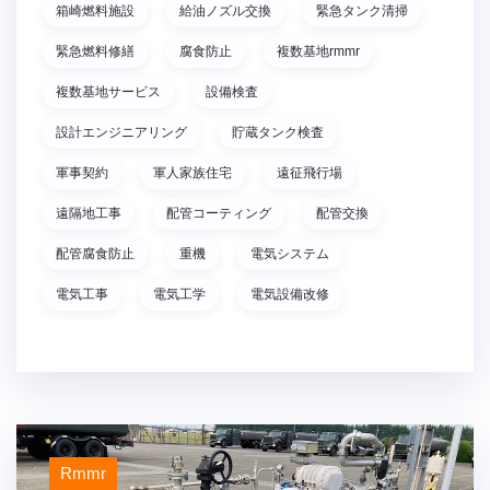
箱崎燃料施設
給油ノズル交換
緊急タンク清掃
緊急燃料修繕
腐食防止
複数基地rmmr
複数基地サービス
設備検査
設計エンジニアリング
貯蔵タンク検査
軍事契約
軍人家族住宅
遠征飛行場
遠隔地工事
配管コーティング
配管交換
配管腐食防止
重機
電気システム
電気工事
電気工学
電気設備改修
Rmmr