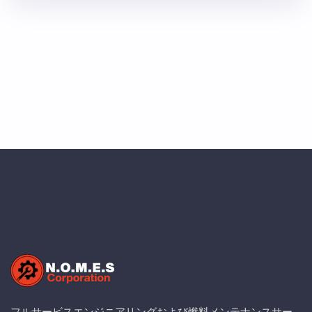
大 日本本土へのカバレッジ拡大 包括的なASTおよび
UST検査能力 当社の専門知識には以下が含まれます：
SP001/STi認定燃料タンク検査 地上貯蔵タンク評価 地下
貯蔵タンク評価 燃料システムの修理とメンテナンス
EHSコンプライアンスサービス 軍事契約サポート 高度
な資格を持つ検査員の成長するチームと、安全性と卓越
性 …
フルサービスエンジニアリングおよび燃料メンテナンスサー