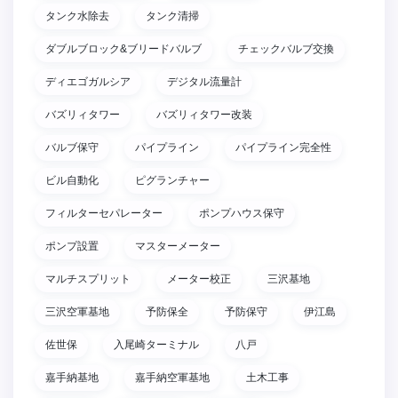
タンク水除去
タンク清掃
ダブルブロック&ブリードバルブ
チェックバルブ交換
ディエゴガルシア
デジタル流量計
バズリィタワー
バズリィタワー改装
バルブ保守
パイプライン
パイプライン完全性
ビル自動化
ピグランチャー
フィルターセパレーター
ポンプハウス保守
ポンプ設置
マスターメーター
マルチスプリット
メーター校正
三沢基地
三沢空軍基地
予防保全
予防保守
伊江島
佐世保
入尾崎ターミナル
八戸
嘉手納基地
嘉手納空軍基地
土木工事