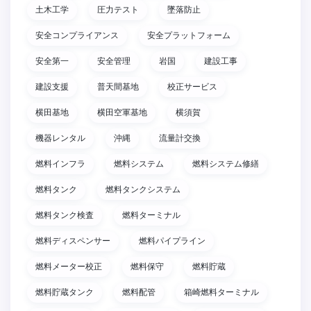
土木工学
圧力テスト
墜落防止
安全コンプライアンス
安全プラットフォーム
安全第一
安全管理
岩国
建設工事
建設支援
普天間基地
校正サービス
横田基地
横田空軍基地
横須賀
機器レンタル
沖縄
流量計交換
燃料インフラ
燃料システム
燃料システム修繕
燃料タンク
燃料タンクシステム
燃料タンク検査
燃料ターミナル
燃料ディスペンサー
燃料パイプライン
燃料メーター校正
燃料保守
燃料貯蔵
燃料貯蔵タンク
燃料配管
箱崎燃料ターミナル