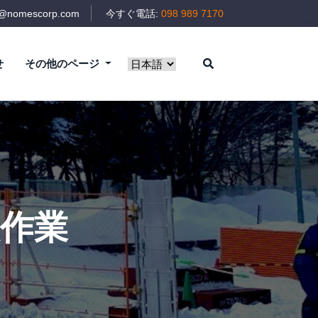
t@nomescorp.com
今すぐ電話:
098 989 7170
せ
その他のページ
作業