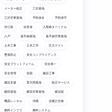
メーター校正
三沢基地
三沢空軍基地
予防保全
予防保守
伊江島
佐世保
入尾崎ターミナル
八戸
嘉手納基地
嘉手納空軍基地
土木工事
土木工学
圧力テスト
墜落防止
安全コンプライアンス
安全プラットフォーム
安全第一
安全管理
岩国
建設工事
建設支援
普天間基地
校正サービス
横田基地
横田空軍基地
横須賀
機器レンタル
沖縄
流量計交換
燃料インフラ
燃料システム