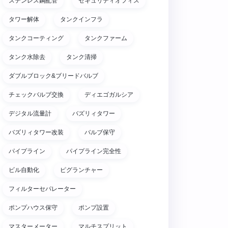
ステンレス鋼配管
セキュリティオフィス
タワー解体
タンクインフラ
タンクコーティング
タンクファーム
タンク水除去
タンク清掃
ダブルブロック&ブリードバルブ
チェックバルブ交換
ディエゴガルシア
デジタル流量計
バズリィタワー
バズリィタワー改装
バルブ保守
パイプライン
パイプライン完全性
ビル自動化
ピグランチャー
フィルターセパレーター
ポンプハウス保守
ポンプ設置
マスターメーター
マルチスプリット