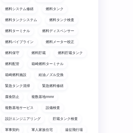
燃料システム修繕
燃料タンク
燃料タンクシステム
燃料タンク検査
燃料ターミナル
燃料ディスペンサー
燃料パイプライン
燃料メーター校正
燃料保守
燃料貯蔵
燃料貯蔵タンク
燃料配管
箱崎燃料ターミナル
箱崎燃料施設
給油ノズル交換
緊急タンク清掃
緊急燃料修繕
腐食防止
複数基地rmmr
複数基地サービス
設備検査
設計エンジニアリング
貯蔵タンク検査
軍事契約
軍人家族住宅
遠征飛行場