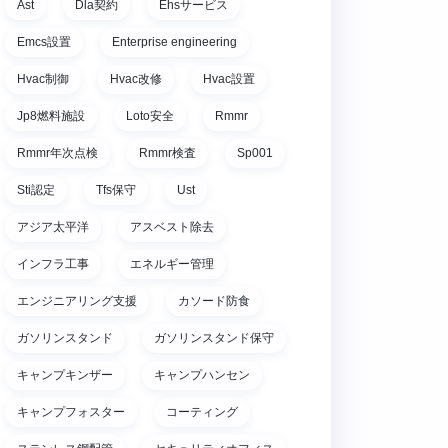
Ast
Dla契約
Ehsサービス
Emcs設置
Enterprise engineering
Hvac制御
Hvac改修
Hvac設置
Jp8燃料施設
Loto安全
Rmmr
Rmmr年次点検
Rmmr検査
Sp001
Sti認定
Tfs保守
Ust
アジア太平洋
アスベスト除去
インフラ工事
エネルギー管理
エンジニアリング支援
カソード防食
ガソリンスタンド
ガソリンスタンド保守
キャンプキンザー
キャンプハンセン
キャンプフォスター
コーティング