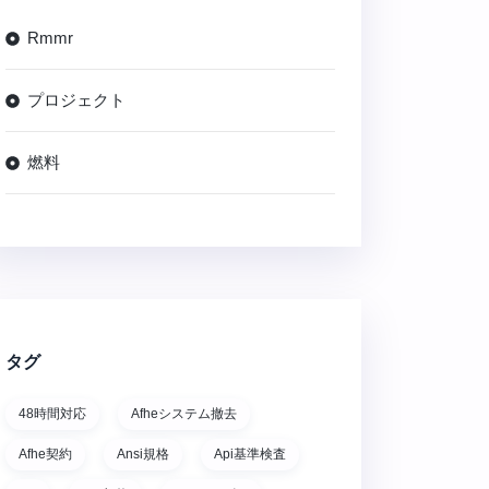
Rmmr
プロジェクト
燃料
タグ
48時間対応
Afheシステム撤去
Afhe契約
Ansi規格
Api基準検査