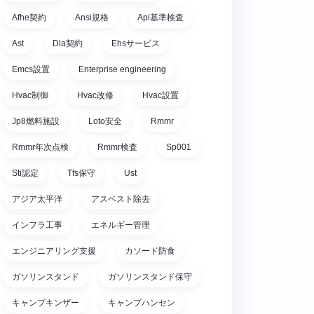
Afhe契約
Ansi規格
Api基準検査
Ast
Dla契約
Ehsサービス
Emcs設置
Enterprise engineering
Hvac制御
Hvac改修
Hvac設置
Jp8燃料施設
Loto安全
Rmmr
Rmmr年次点検
Rmmr検査
Sp001
Sti認定
Tfs保守
Ust
アジア太平洋
アスベスト除去
インフラ工事
エネルギー管理
エンジニアリング支援
カソード防食
ガソリンスタンド
ガソリンスタンド保守
キャンプキンザー
キャンプハンセン