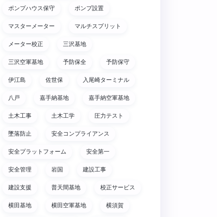
ポンプハウス保守
ポンプ設置
マスターメーター
マルチスプリット
メーター校正
三沢基地
三沢空軍基地
予防保全
予防保守
伊江島
佐世保
入尾崎ターミナル
八戸
嘉手納基地
嘉手納空軍基地
土木工事
土木工学
圧力テスト
墜落防止
安全コンプライアンス
安全プラットフォーム
安全第一
安全管理
岩国
建設工事
建設支援
普天間基地
校正サービス
横田基地
横田空軍基地
横須賀