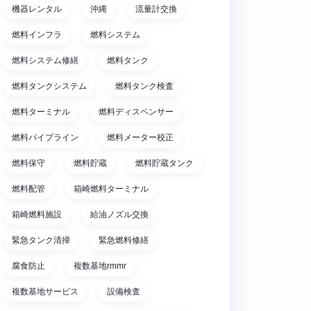
機器レンタル
沖縄
流量計交換
燃料インフラ
燃料システム
燃料システム修繕
燃料タンク
燃料タンクシステム
燃料タンク検査
燃料ターミナル
燃料ディスペンサー
燃料パイプライン
燃料メーター校正
燃料保守
燃料貯蔵
燃料貯蔵タンク
燃料配管
箱崎燃料ターミナル
箱崎燃料施設
給油ノズル交換
緊急タンク清掃
緊急燃料修繕
腐食防止
複数基地rmmr
複数基地サービス
設備検査