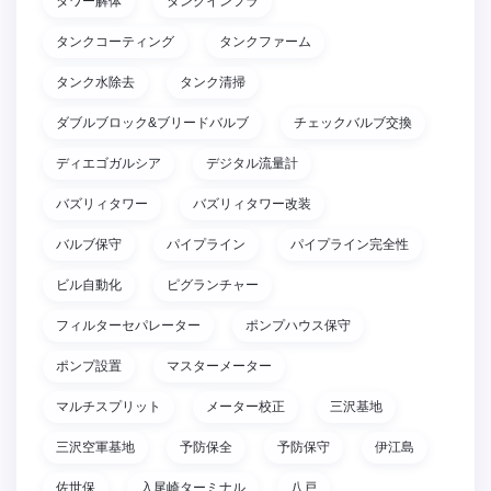
タワー解体
タンクインフラ
タンクコーティング
タンクファーム
タンク水除去
タンク清掃
ダブルブロック&ブリードバルブ
チェックバルブ交換
ディエゴガルシア
デジタル流量計
バズリィタワー
バズリィタワー改装
バルブ保守
パイプライン
パイプライン完全性
ビル自動化
ピグランチャー
フィルターセパレーター
ポンプハウス保守
ポンプ設置
マスターメーター
マルチスプリット
メーター校正
三沢基地
三沢空軍基地
予防保全
予防保守
伊江島
佐世保
入尾崎ターミナル
八戸