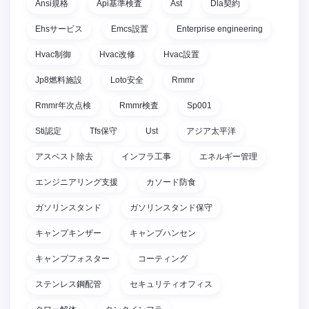
Ansi規格
Api基準検査
Ast
Dla契約
Ehsサービス
Emcs設置
Enterprise engineering
Hvac制御
Hvac改修
Hvac設置
Jp8燃料施設
Loto安全
Rmmr
Rmmr年次点検
Rmmr検査
Sp001
Sti認定
Tfs保守
Ust
アジア太平洋
アスベスト除去
インフラ工事
エネルギー管理
エンジニアリング支援
カソード防食
ガソリンスタンド
ガソリンスタンド保守
キャンプキンザー
キャンプハンセン
キャンプフォスター
コーティング
ステンレス鋼配管
セキュリティオフィス