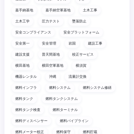
嘉手納基地
嘉手納空軍基地
土木工事
土木工学
圧力テスト
墜落防止
安全コンプライアンス
安全プラットフォーム
安全第一
安全管理
岩国
建設工事
建設支援
普天間基地
校正サービス
横田基地
横田空軍基地
横須賀
機器レンタル
沖縄
流量計交換
燃料インフラ
燃料システム
燃料システム修繕
燃料タンク
燃料タンクシステム
燃料タンク検査
燃料ターミナル
燃料ディスペンサー
燃料パイプライン
燃料メーター校正
燃料保守
燃料貯蔵