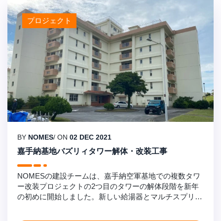
プロジェクト
BY
NOMES
/ ON
02 DEC 2021
嘉手納基地バズリィタワー解体・改装工事
NOMESの建設チームは、嘉手納空軍基地での複数タワ
ー改装プロジェクトの2つ目のタワーの解体段階を新年
の初めに開始しました。新しい給湯器とマルチスプリッ
トエアコンの設置、床材の交換、ユニットの塗装を行い
ます。休暇前にはアスベスト除去作業を完了し、解体ク