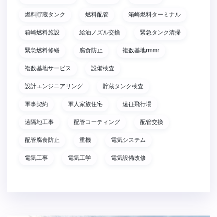
燃料貯蔵タンク
燃料配管
箱崎燃料ターミナル
箱崎燃料施設
給油ノズル交換
緊急タンク清掃
緊急燃料修繕
腐食防止
複数基地rmmr
複数基地サービス
設備検査
設計エンジニアリング
貯蔵タンク検査
軍事契約
軍人家族住宅
遠征飛行場
遠隔地工事
配管コーティング
配管交換
配管腐食防止
重機
電気システム
電気工事
電気工学
電気設備改修