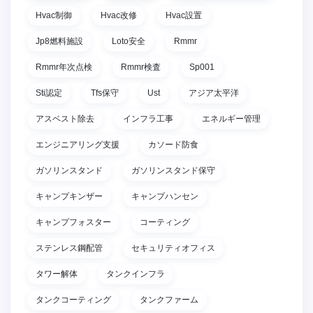
Hvac制御
Hvac改修
Hvac設置
Jp8燃料施設
Loto安全
Rmmr
Rmmr年次点検
Rmmr検査
Sp001
Sti認定
Tfs保守
Ust
アジア太平洋
アスベスト除去
インフラ工事
エネルギー管理
エンジニアリング支援
カソード防食
ガソリンスタンド
ガソリンスタンド保守
キャンプキンザー
キャンプハンセン
キャンプフォスター
コーティング
ステンレス鋼配管
セキュリティオフィス
タワー解体
タンクインフラ
タンクコーティング
タンクファーム