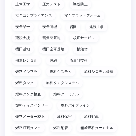
土木工学
圧力テスト
墜落防止
安全コンプライアンス
安全プラットフォーム
安全第一
安全管理
岩国
建設工事
建設支援
普天間基地
校正サービス
横田基地
横田空軍基地
横須賀
機器レンタル
沖縄
流量計交換
燃料インフラ
燃料システム
燃料システム修繕
燃料タンク
燃料タンクシステム
燃料タンク検査
燃料ターミナル
燃料ディスペンサー
燃料パイプライン
燃料メーター校正
燃料保守
燃料貯蔵
燃料貯蔵タンク
燃料配管
箱崎燃料ターミナル