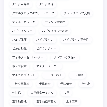
タンク水除去
タンク清掃
ダブルブロック&ブリードバルブ
チェックバルブ交換
ディエゴガルシア
デジタル流量計
バズリィタワー
バズリィタワー改装
バルブ保守
パイプライン
パイプライン完全性
ビル自動化
ピグランチャー
フィルターセパレーター
ポンプハウス保守
ポンプ設置
マスターメーター
マルチスプリット
メーター校正
三沢基地
三沢空軍基地
予防保全
予防保守
伊江島
佐世保
入尾崎ターミナル
八戸
嘉手納基地
嘉手納空軍基地
土木工事