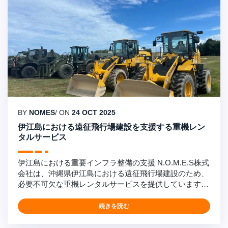
BY
NOMES
/ ON
24 OCT 2025
伊江島における遠征飛行場建設を支援する重機レン
タルサービス
伊江島における重要インフラ整備の支援 N.O.M.E.S株式
会社は、沖縄県伊江島における遠征飛行場建設のため、
必要不可欠な重機レンタルサービスを提供しています。
当社の包括的な機器レンタルは、米軍の任務に不可欠な
訓練インフラを支援し、運用準備態勢と建設効率を確保
続きを読む
しています。 機器レンタルサービス内容: 路面圧縮用重
量級ローラー 資材運搬用ペイローダー 粉塵抑制用散水