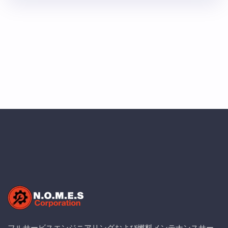
車 建設支援機器 月次メンテナンスチェック 緊急機器対
応 安全性と運用効率への取り組み 当社チームは、全て
のレンタル機器に対して厳格な月次メンテナンスチェッ
クを実施し、安全性と運用効率を確保しています。この
予防保全アプローチにより、ダウンタイムを最小限に抑
え、重要な建設スケジュールに対する機器の信頼性を最
大化します。 本プロジェクトは遠征飛行場建設を支援
し、軍事訓練活動に不可欠なインフラを …
フルサービスエンジニアリングおよび燃料メンテナンスサー