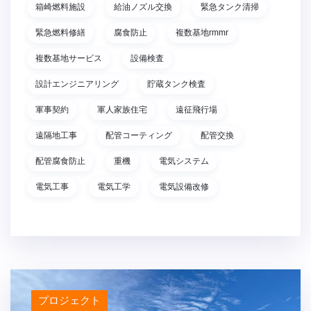
箱崎燃料施設
給油ノズル交換
緊急タンク清掃
緊急燃料修繕
腐食防止
複数基地rmmr
複数基地サービス
設備検査
設計エンジニアリング
貯蔵タンク検査
軍事契約
軍人家族住宅
遠征飛行場
遠隔地工事
配管コーティング
配管交換
配管腐食防止
重機
電気システム
電気工事
電気工学
電気設備改修
プロジェクト