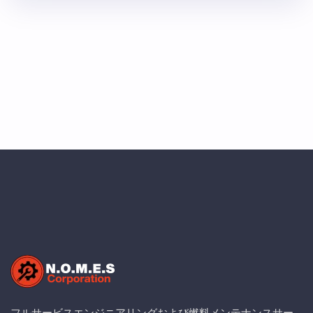
清掃および検査作業中の技術者の安全を優先する包括的
なソリューションを作成しました。 プロジェクトのハ
イライト： タンクベントアクセス用カスタム設計安全
プラットフォーム 強化された墜落防止システム 定期的
なタンクベント清掃および検査のために設計 多分野エ
ンジニアリング協力 安全規制の完全遵守 RMMRメンテ
ナンスサポートインフラ 安全第一のアプローチ： これ
らのプラットフォームは、日常的なタンクベ …
フルサービスエンジニアリングおよび燃料メンテナンスサー