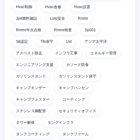
Hvac制御
Hvac改修
Hvac設置
Jp8燃料施設
Loto安全
Rmmr
Rmmr年次点検
Rmmr検査
Sp001
Sti認定
Tfs保守
Ust
アジア太平洋
アスベスト除去
インフラ工事
エネルギー管理
エンジニアリング支援
カソード防食
ガソリンスタンド
ガソリンスタンド保守
キャンプキンザー
キャンプハンセン
キャンプフォスター
コーティング
ステンレス鋼配管
セキュリティオフィス
タワー解体
タンクインフラ
タンクコーティング
タンクファーム