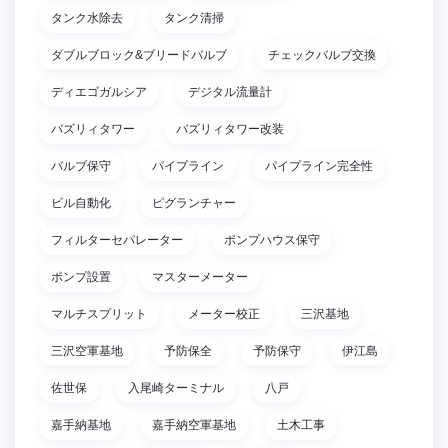
タンク水除去
タンク清掃
ダブルブロック&ブリードバルブ
チェックバルブ交換
ディエゴガルシア
デジタル流量計
バズリィタワー
バズリィタワー改装
バルブ保守
パイプライン
パイプライン完全性
ビル自動化
ピグランチャー
フィルターセパレーター
ポンプハウス保守
ポンプ設置
マスターメーター
マルチスプリット
メーター校正
三沢基地
三沢空軍基地
予防保全
予防保守
伊江島
佐世保
入尾崎ターミナル
八戸
嘉手納基地
嘉手納空軍基地
土木工事