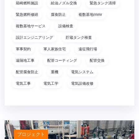
箱崎燃料施設
給油ノズル交換
緊急タンク清掃
緊急燃料修繕
腐食防止
複数基地rmmr
複数基地サービス
設備検査
設計エンジニアリング
貯蔵タンク検査
軍事契約
軍人家族住宅
遠征飛行場
遠隔地工事
配管コーティング
配管交換
配管腐食防止
重機
電気システム
電気工事
電気工学
電気設備改修
プロジェクト