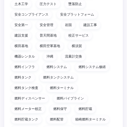
土木工学
圧力テスト
墜落防止
安全コンプライアンス
安全プラットフォーム
安全第一
安全管理
岩国
建設工事
建設支援
普天間基地
校正サービス
横田基地
横田空軍基地
横須賀
機器レンタル
沖縄
流量計交換
燃料インフラ
燃料システム
燃料システム修繕
燃料タンク
燃料タンクシステム
燃料タンク検査
燃料ターミナル
燃料ディスペンサー
燃料パイプライン
燃料メーター校正
燃料保守
燃料貯蔵
燃料貯蔵タンク
燃料配管
箱崎燃料ターミナル