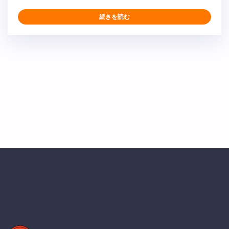
運用準備態勢を確保するための重要なサービスを提供し
ています。 当社の経験豊富なチームは、複数の戦略的
続きを読む
拠点に展開し、メーター校正、パイプライン部品試験、
機器交換、地上および地下貯蔵タンクシステムの徹底的
な検査を含む、包括的な燃料システム支援を提供してい
ます。 6月の展開拠点: ディエゴガルシア: 遠隔地業務支
援 沖縄: 複数サイトの燃料施設保守 岩国: 海兵隊航空基
地支援 三沢基地: 燃料システム検査および校正 包括的な
燃料システムサービス NOMESCORPは、アジア太平洋
地域全域で国防総省の軍用燃料管理のあらゆる面におい
て模範的なサービスとサポートを提供しています。当社
の包括的なサービス内容は …