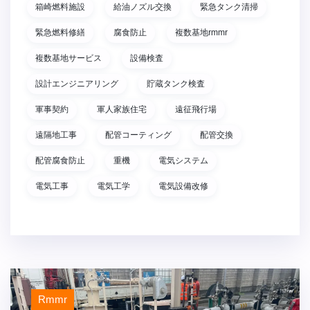
箱崎燃料施設
給油ノズル交換
緊急タンク清掃
緊急燃料修繕
腐食防止
複数基地rmmr
複数基地サービス
設備検査
設計エンジニアリング
貯蔵タンク検査
軍事契約
軍人家族住宅
遠征飛行場
遠隔地工事
配管コーティング
配管交換
配管腐食防止
重機
電気システム
電気工事
電気工学
電気設備改修
Rmmr