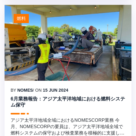
の中核専門分野であり、ディエゴガルシアから沖縄日
本、嘉手納、横田、三沢空軍基地などの主要拠点を含む
燃料
アジア太平洋地域全体で、RMMRインスペクションの主
要プロバイダーとなっています。 卓越性への取り組み
を持って、Nomescorp - 私たちはそれを実現します。
BY
NOMES
/ ON
15 JUN 2024
6月業務報告：アジア太平洋地域における燃料システ
ム保守
アジア太平洋地域全域におけるNOMESCORP業務 今
月、NOMESCORPの要員は、アジア太平洋地域全域で
燃料システムの保守および検査業務を積極的に支援し、