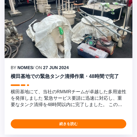
BY
NOMES
/ ON
27 JUN 2024
横田基地での緊急タンク清掃作業・48時間で完了
横田基地にて、当社のRMMRチームが卓越した多用途性
を発揮しました 緊急サービス要請に迅速に対応し、重
要なタンク清掃を48時間以内に完了しました。 この作
業は、生物学的汚染のある4K回収タンクの処理であり、
即座の対応が必要でした。当社の自己施工能力を活用
し、プライム請負業者および施設と調整して、タンクを
続きを読む
効率的に排水し、必要な承認を取得することで、迅速な
解決を実現しました。 燃料メンテナンスはNomescorp