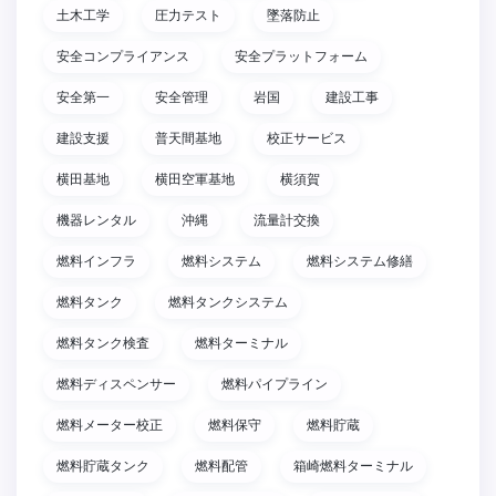
土木工学
圧力テスト
墜落防止
安全コンプライアンス
安全プラットフォーム
安全第一
安全管理
岩国
建設工事
建設支援
普天間基地
校正サービス
横田基地
横田空軍基地
横須賀
機器レンタル
沖縄
流量計交換
燃料インフラ
燃料システム
燃料システム修繕
燃料タンク
燃料タンクシステム
燃料タンク検査
燃料ターミナル
燃料ディスペンサー
燃料パイプライン
燃料メーター校正
燃料保守
燃料貯蔵
燃料貯蔵タンク
燃料配管
箱崎燃料ターミナル