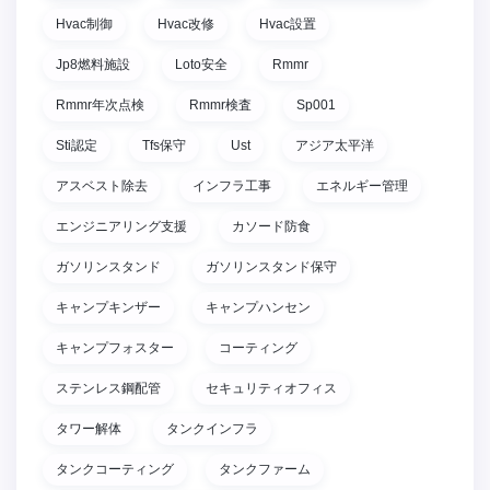
Hvac制御
Hvac改修
Hvac設置
Jp8燃料施設
Loto安全
Rmmr
Rmmr年次点検
Rmmr検査
Sp001
Sti認定
Tfs保守
Ust
アジア太平洋
アスベスト除去
インフラ工事
エネルギー管理
エンジニアリング支援
カソード防食
ガソリンスタンド
ガソリンスタンド保守
キャンプキンザー
キャンプハンセン
キャンプフォスター
コーティング
ステンレス鋼配管
セキュリティオフィス
タワー解体
タンクインフラ
タンクコーティング
タンクファーム