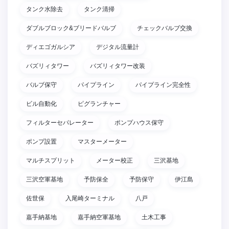
タンク水除去
タンク清掃
ダブルブロック&ブリードバルブ
チェックバルブ交換
ディエゴガルシア
デジタル流量計
バズリィタワー
バズリィタワー改装
バルブ保守
パイプライン
パイプライン完全性
ビル自動化
ピグランチャー
フィルターセパレーター
ポンプハウス保守
ポンプ設置
マスターメーター
マルチスプリット
メーター校正
三沢基地
三沢空軍基地
予防保全
予防保守
伊江島
佐世保
入尾崎ターミナル
八戸
嘉手納基地
嘉手納空軍基地
土木工事